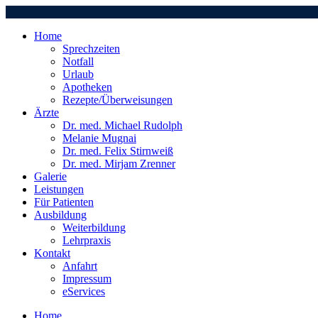
Home
Sprechzeiten
Notfall
Urlaub
Apotheken
Rezepte/Überweisungen
Ärzte
Dr. med. Michael Rudolph
Melanie Mugnai
Dr. med. Felix Stirnweiß
Dr. med. Mirjam Zrenner
Galerie
Leistungen
Für Patienten
Ausbildung
Weiterbildung
Lehrpraxis
Kontakt
Anfahrt
Impressum
eServices
Home