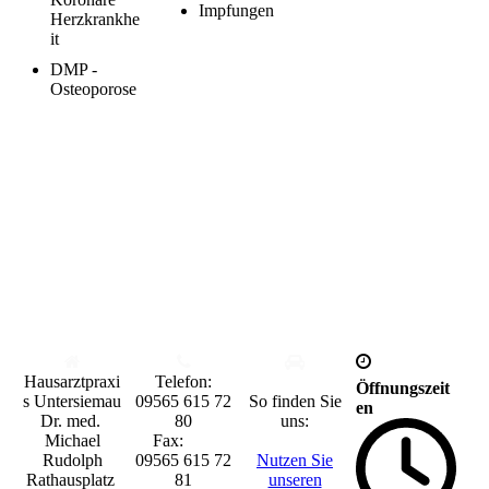
Impfungen
Herzkrankhe
it
DMP -
Osteoporose
Hausarztpraxi
Tele
fon:
Öffnungszeit
s Untersiemau
0
9565 615 72
So finden Sie
en
Dr. med.
80
uns:
Michael
Fax:
Rudolph
0
9565 615 72
Nutzen Sie
Rathausplatz
81
unseren