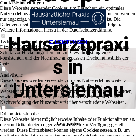
Cookie-Einstellungen
Diese Webseite verwendet Cookies, um Besuchern ein optimales
Ihre
Nutzererlebnis zu bieten. Bestimmte Inhalte von Drittanbietern werden
nur angezeigt, wenn die entsprechende Option aktiviert ist. Die
Datenverarbeitung kann dann auch in einem Drittland erfolgen.
Weitere Informationen hierzu in der Datenschutzerklärung.
Hausarztpraxi
Technisch notwendige
LEISTUNGEN
Diese Cookies sind zum Betrieb der Webseite notwendig, z.B. zum
Schutz vor Hackerangriffen und zur Gewährleistung eines
konsistenten und der Nachfrage angepassten Erscheinungsbilds der
s in
Seite.
Analytische
Diese Cookies werden verwendet, um das Nutzererlebnis weiter zu
Untersiemau
optimieren. Hierunter fallen auch Statistiken, die dem
Webseitenbetreiber von Drittanbietern zur Verfügung gestellt werden,
sowie die Ausspielung von personalisierter Werbung durch die
Nachverfolgung der Nutzeraktivität über verschiedene Webseiten.
Drittanbieter-Inhalte
Diese Webseite bietet möglicherweise Inhalte oder Funktionalitäten an,
Leistungen
die von Drittanbietern eigenverantwortlich zur Verfügung gestellt
werden. Diese Drittanbieter können eigene Cookies setzen, z.B. um
die Nutzeraktivität zu verfolgen oder ihre Angebote zu personalisieren