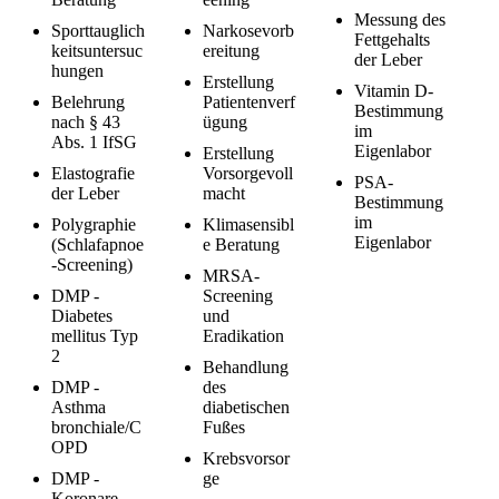
Messung des
Sporttauglich
Narkosevorb
Fettgehalts
keitsuntersuc
ereitung
der Leber
hungen
Erstellung
Vitamin D-
Belehrung
Patientenverf
Bestimmung
nach § 43
ügung
im
Abs. 1 IfSG
Eigenlabor
Erstellung
Elastografie
Vorsorgevoll
PSA-
der Leber
macht
Bestimmung
im
Polygraphie
Klimasensibl
Eigenlabor
(Schlafapnoe
e Beratung
-Screening)
MRSA-
DMP -
Screening
Diabetes
und
mellitus Typ
Eradikation
2
Behandlung
DMP -
des
Asthma
diabetischen
bronchiale/C
Fußes
OPD
Krebsvorsor
DMP -
ge
Koronare