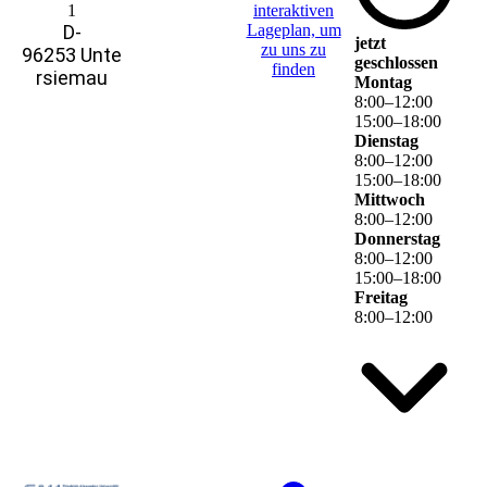
1
interaktiven
D-
La­ge­plan, um
jetzt
zu uns zu
96253 Unte
geschlossen
finden
rsiemau
Montag
8
:
00
–
12
:
00
15
:
00
–
18
:
00
Dienstag
8
:
00
–
12
:
00
15
:
00
–
18
:
00
Mittwoch
8
:
00
–
12
:
00
Donnerstag
8
:
00
–
12
:
00
15
:
00
–
18
:
00
Freitag
8
:
00
–
12
:
00