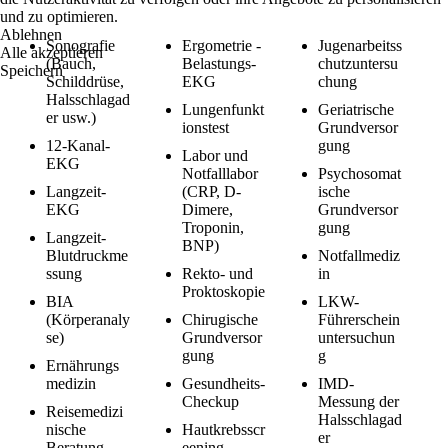
und zu optimieren.
Ablehnen
Sonografie
Ergometrie -
Jugenarbeitss
Alle akzeptieren
(Bauch,
Belastungs-
chutzuntersu
Speichern
Schilddrüse,
EKG
chung
Halsschlagad
Lungenfunkt
Geriatrische
er usw.)
ionstest
Grundversor
12-Kanal-
gung
Labor und
EKG
Notfalllabor
Psychosomat
Langzeit-
(CRP, D-
ische
EKG
Dimere,
Grundversor
Troponin,
gung
Langzeit-
BNP)
Blutdruckme
Notfallmediz
ssung
Rekto- und
in
Proktoskopie
BIA
LKW-
(Körperanaly
Chirugische
Führerschein
se)
Grundversor
untersuchun
gung
g
Ernährungs
medizin
Gesundheits-
IMD-
Checkup
Messung der
Reisemedizi
Halsschlagad
nische
Hautkrebsscr
er
Beratung
eening